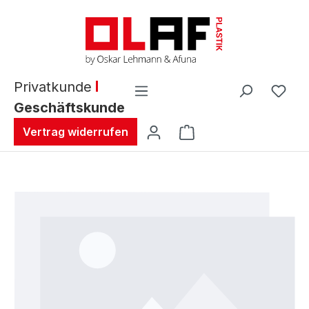
alt springen
Privatkunde
Geschäftskunde
Warenkorb enthält 0 
Vertrag widerrufen
Bildergalerie überspringen