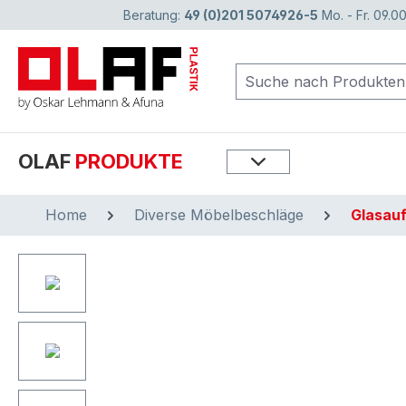
Beratung:
49 (0)201 5074926-5
Mo. - Fr. 09.00
springen
Zur Hauptnavigation springen
OLAF
PRODUKTE
Home
Diverse Möbelbeschläge
Glasauf
Bildergalerie überspringen