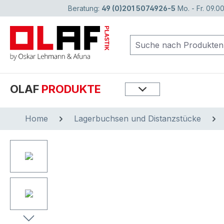
Beratung:
49 (0)201 5074926-5
Mo. - Fr. 09.00
springen
Zur Hauptnavigation springen
OLAF
PRODUKTE
Home
Lagerbuchsen und Distanzstücke
Bildergalerie überspringen