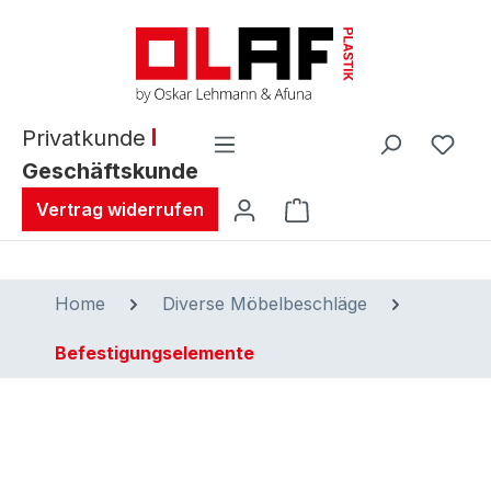
alt springen
Privatkunde
Geschäftskunde
Warenkorb enthält 0 
Vertrag widerrufen
Home
Diverse Möbelbeschläge
Befestigungselemente
Bildergalerie überspringen