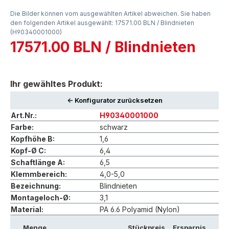
Die Bilder können vom ausgewählten Artikel abweichen. Sie haben
den folgenden Artikel ausgewählt: 17571.00 BLN / Blindnieten
(H90340001000)
17571.00 BLN / Blindnieten
Ihr gewähltes Produkt:
<- Konfigurator zurücksetzen
Art.Nr.:
H90340001000
Farbe:
schwarz
Kopfhöhe B:
1,6
Kopf-Ø C:
6,4
Schaftlänge A:
6,5
Klemmbereich:
4,0-5,0
Bezeichnung:
Blindnieten
Montageloch-Ø:
3,1
Material:
PA 6.6 Polyamid (Nylon)
Menge
Stückpreis
Ersparnis