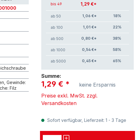
1,29 €*
bis 49
001000
1,06 €*
18
%
ab 50
1,01 €*
22
%
ab 100
0,80 €*
38
%
ab 500
0,54 €*
58
%
ab 1000
0,45 €*
65
%
ab 5000
ichschraube
Summe:
1,29 €
*
en, Gewinde:
keine Ersparnis
äche: Filz
Preise exkl. MwSt. zzgl.
Versandkosten
Sofort verfügbar, Lieferzeit: 1 - 3 Tage