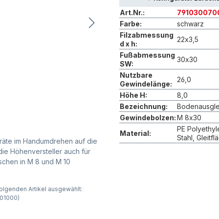
Art.Nr.:
791030070
Farbe:
schwarz
Filzabmessung
22x3,5
d x h:
Fußabmessung
30x30
SW:
Nutzbare
26,0
Gewindelänge:
Höhe H:
8,0
Bezeichnung:
Bodenausgle
Gewindebolzen:
M 8x30
PE Polyethyl
Material:
Stahl, Gleitfl
räte im Handumdrehen auf die
die Höhenversteller auch für
schen in M 8 und M 10
olgenden Artikel ausgewählt:
001000)