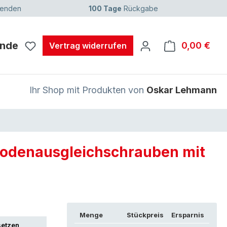
senden
100 Tage
Rückgabe
unde
0,00 €
Ware
Vertrag widerrufen
Ihr Shop mit Produkten von
Oskar Lehmann
 Bodenausgleichschrauben mit
Menge
Stückpreis
Ersparnis
setzen