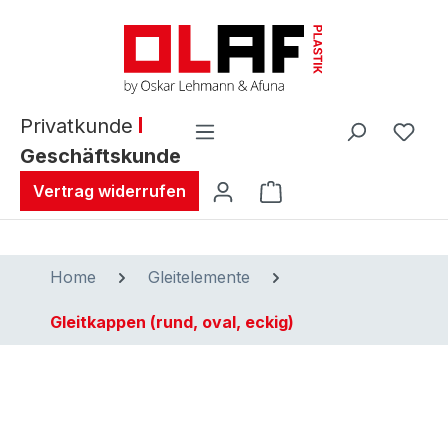
alt springen
Privatkunde
Geschäftskunde
Warenkorb enthält 0 
Vertrag widerrufen
Home
Gleitelemente
Gleitkappen (rund, oval, eckig)
Bildergalerie überspringen