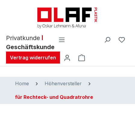
alt springen
Privatkunde
Geschäftskunde
Warenkorb enthält 0 
Vertrag widerrufen
Home
Höhenversteller
für Rechteck- und Quadratrohre
Bildergalerie überspringen