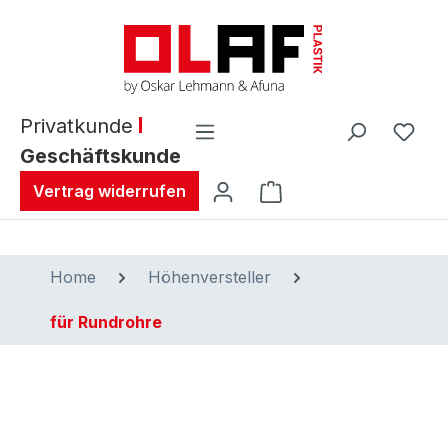
alt springen
Privatkunde
Geschäftskunde
Warenkorb enthält 0 
Vertrag widerrufen
Home
Höhenversteller
für Rundrohre
Bildergalerie überspringen