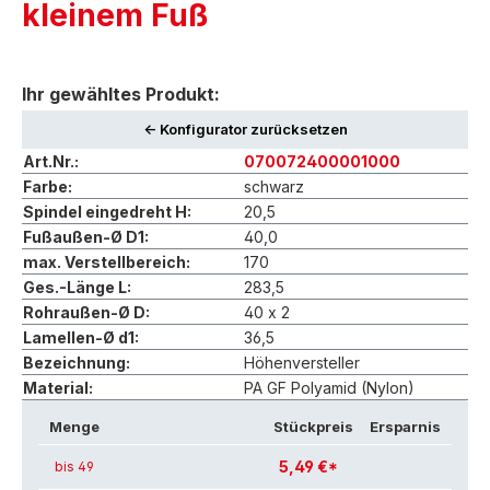
kleinem Fuß
Ihr gewähltes Produkt:
<- Konfigurator zurücksetzen
Art.Nr.:
070072400001000
Farbe:
schwarz
Spindel eingedreht H:
20,5
Fußaußen-Ø D1:
40,0
max. Verstellbereich:
170
Ges.-Länge L:
283,5
Rohraußen-Ø D:
40 x 2
Lamellen-Ø d1:
36,5
Bezeichnung:
Höhenversteller
Material:
PA GF Polyamid (Nylon)
Menge
Stückpreis
Ersparnis
5,49 €*
bis 49