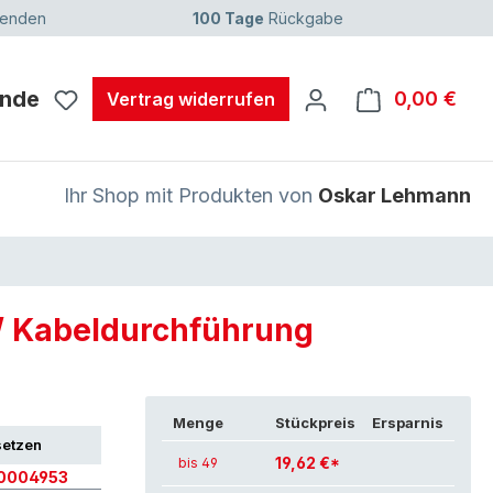
senden
100 Tage
Rückgabe
unde
0,00 €
Ware
Vertrag widerrufen
Ihr Shop mit Produkten von
Oskar Lehmann
/ Kabeldurchführung
Menge
Stückpreis
Ersparnis
setzen
19,62 €*
bis 49
0004953