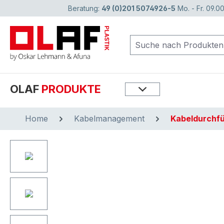
Beratung:
49 (0)201 5074926-5
Mo. - Fr. 09.00
springen
Zur Hauptnavigation springen
OLAF
PRODUKTE
Home
Kabelmanagement
Kabeldurchf
Bildergalerie überspringen