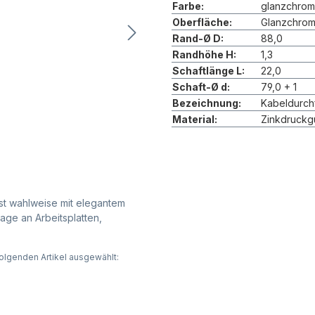
Farbe:
glanzchrom
Oberfläche:
Glanzchro
Rand-Ø D:
88,0
Randhöhe H:
1,3
Schaftlänge L:
22,0
Schaft-Ø d:
79,0 + 1
Bezeichnung:
Kabeldurch
Material:
Zinkdruckg
st wahlweise mit elegantem
tage an Arbeitsplatten,
olgenden Artikel ausgewählt: