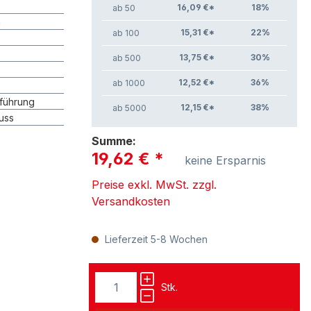
16,09 €*
18
%
ab 50
m
15,31 €*
22
%
ab 100
13,75 €*
30
%
ab 500
12,52 €*
36
%
ab 1000
führung
12,15 €*
38
%
ab 5000
uss
Summe:
19,62 €
*
keine Ersparnis
Preise exkl. MwSt. zzgl.
Versandkosten
Lieferzeit 5-8 Wochen
Stk.