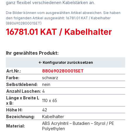
ganz flexibel verschiedenen Kabelstärken an.
Die Bilder können vom ausgewählten Artikel abweichen. Sie haben
den folgenden Artikel ausgewählt: 16781.01 KAT / Kabelhalter
(880690280001SET)
16781.01 KAT / Kabelhalter
Ihr gewähltes Produkt:
<- Konfigurator zurücksetzen
Art.Nr.:
880690280001SET
Farbe:
schwarz
Selbstklebend:
nein
Anzahl Laschen:
4
Länge x Breite L
110 x 65
x B:
Höhe H:
42
Bezeichnung:
Kabelhalter
ABS Acrylnitril – Butadien – Styrol / PE
Material:
Polyethylen