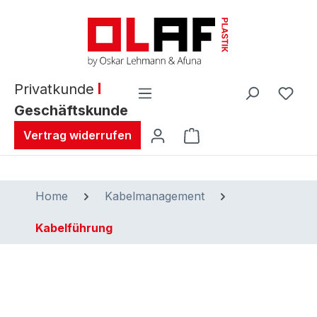
alt springen
Privatkunde
Geschäftskunde
Warenkorb enthält 0 
Vertrag widerrufen
Home
Kabelmanagement
Kabelführung
Bildergalerie überspringen