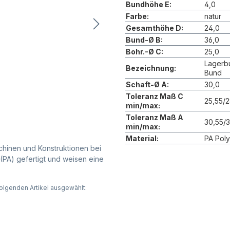
Bundhöhe E:
4,0
Farbe:
natur
Gesamthöhe D:
24,0
Bund-Ø B:
36,0
Bohr.-Ø C:
25,0
Lagerb
Bezeichnung:
Bund
Schaft-Ø A:
30,0
Toleranz Maß C
25,55/
min/max:
Toleranz Maß A
30,55/
min/max:
Material:
PA Poly
chinen und Konstruktionen bei
(PA) gefertigt und weisen eine
olgenden Artikel ausgewählt: