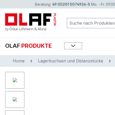
Beratung:
49 (0)201 5074926-5
Mo. - Fr. 09.00
springen
Zur Hauptnavigation springen
OLAF
PRODUKTE
Home
Lagerbuchsen und Distanzstücke
Bildergalerie überspringen