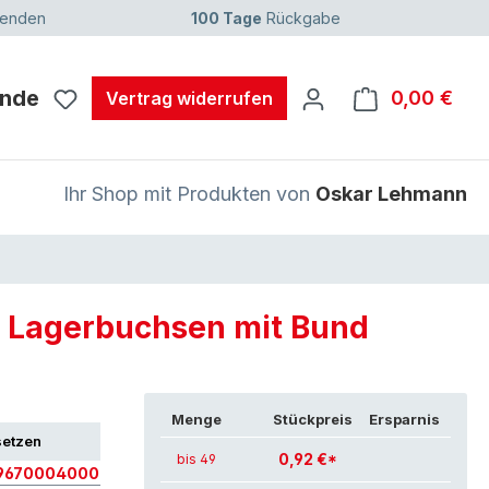
senden
100 Tage
Rückgabe
unde
0,00 €
Ware
Vertrag widerrufen
Ihr Shop mit Produkten von
Oskar Lehmann
/ Lagerbuchsen mit Bund
Menge
Stückpreis
Ersparnis
setzen
0,92 €*
bis 49
9670004000