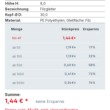
Höhe H:
8,0
Bezeichnung:
Filzgleiter
Kopf-Ø D:
30,0
Material:
PE Polyethylen, Gleitfläche: Filz
Menge
Stückpreis
Ersparnis
1,44 €*
bis 49
1,19 €*
17
%
ab 50
1,13 €*
22
%
ab 100
0,60 €*
58
%
ab 500
0,41 €*
72
%
ab 1000
0,34 €*
76
%
ab 5000
Summe:
1,44 €
*
keine Ersparnis
Preise exkl. MwSt. zzgl. Versandkosten