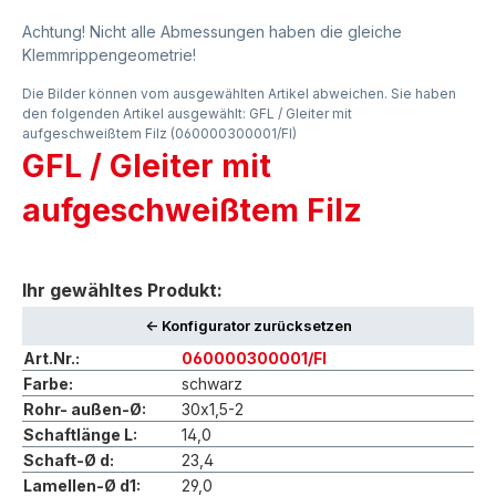
Achtung! Nicht alle Abmessungen haben die gleiche
Klemmrippengeometrie!
Die Bilder können vom ausgewählten Artikel abweichen. Sie haben
den folgenden Artikel ausgewählt: GFL / Gleiter mit
aufgeschweißtem Filz (060000300001/FI)
GFL / Gleiter mit
aufgeschweißtem Filz
Ihr gewähltes Produkt:
<- Konfigurator zurücksetzen
Art.Nr.:
060000300001/FI
Farbe:
schwarz
Rohr- außen-Ø:
30x1,5-2
Schaftlänge L:
14,0
Schaft-Ø d:
23,4
Lamellen-Ø d1:
29,0