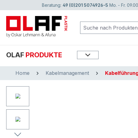
Beratung:
49 (0)201 5074926-5
Mo. - Fr. 09.00
springen
Zur Hauptnavigation springen
OLAF
PRODUKTE
Home
Kabelmanagement
Kabelführun
Bildergalerie überspringen