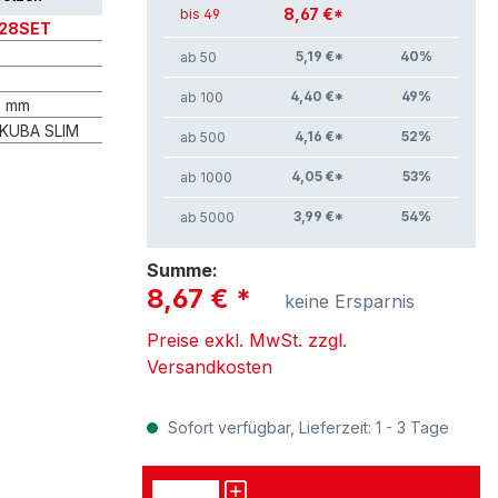
8,67 €*
bis 49
28SET
5,19 €*
40
%
ab 50
4,40 €*
49
%
ab 100
6 mm
 KUBA SLIM
4,16 €*
52
%
ab 500
4,05 €*
53
%
ab 1000
3,99 €*
54
%
ab 5000
Summe:
8,67 €
*
keine Ersparnis
Preise exkl. MwSt. zzgl.
Versandkosten
Sofort verfügbar, Lieferzeit: 1 - 3 Tage