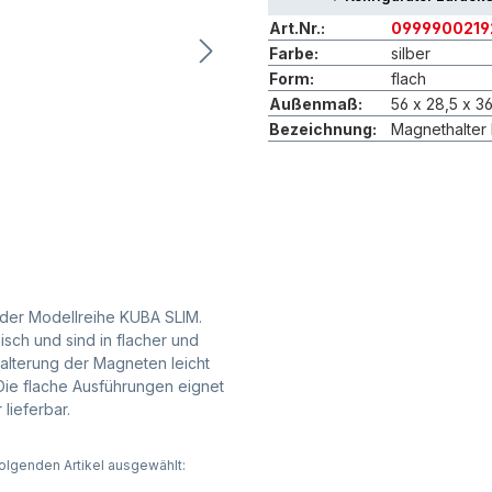
Art.Nr.:
0999900219
Farbe:
silber
Form:
flach
Außenmaß:
56 x 28,5 x 3
Bezeichnung:
Magnethalter
 der Modellreihe KUBA SLIM.
isch und sind in flacher und
Halterung der Magneten leicht
Die flache Ausführungen eignet
lieferbar.
olgenden Artikel ausgewählt: