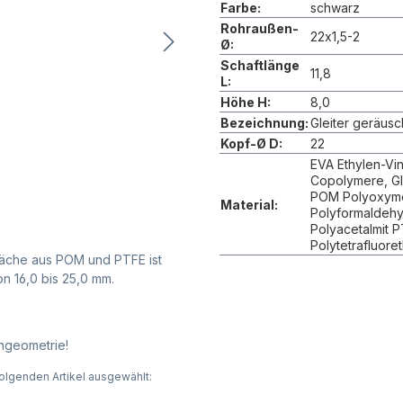
Farbe:
schwarz
Rohraußen-
22x1,5-2
Ø:
Schaftlänge
11,8
L:
Höhe H:
8,0
Bezeichnung:
Gleiter geräus
Kopf-Ø D:
22
EVA Ethylen-Vin
Copolymere, Gle
POM Polyoxyme
Material:
Polyformaldehy
Polyacetalmit 
Polytetrafluore
tfläche aus POM und PTFE ist
n 16,0 bis 25,0 mm.
ngeometrie!
olgenden Artikel ausgewählt: