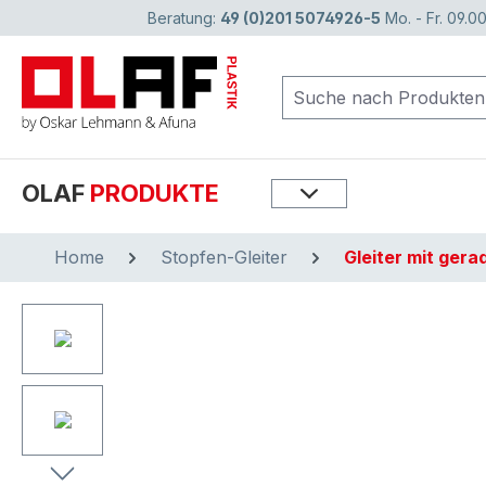
Beratung:
49 (0)201 5074926-5
Mo. - Fr. 09.00
springen
Zur Hauptnavigation springen
OLAF
PRODUKTE
Home
Stopfen-Gleiter
Gleiter mit ger
Bildergalerie überspringen