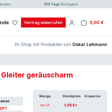
senden
100 Tage
Rückgabe
unde
0,00 €
Ware
Vertrag widerrufen
Ihr Shop mit Produkten von
Oskar Lehmann
/ Gleiter geräuscharm
Menge
Stückpreis
Ersparnis
setzen
1,08 €*
bis 49
1/PT