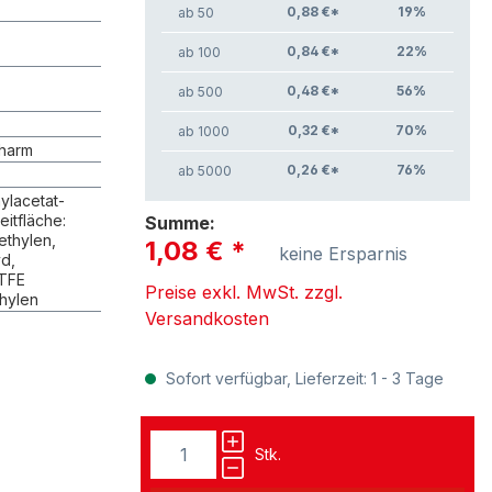
0,88 €*
19
%
ab 50
0,84 €*
22
%
ab 100
0,48 €*
56
%
ab 500
0,32 €*
70
%
ab 1000
charm
0,26 €*
76
%
ab 5000
ylacetat-
itfläche:
Summe:
thylen,
1,08 €
*
keine Ersparnis
d,
PTFE
Preise exkl. MwSt. zzgl.
thylen
Versandkosten
Sofort verfügbar, Lieferzeit: 1 - 3 Tage
Stk.