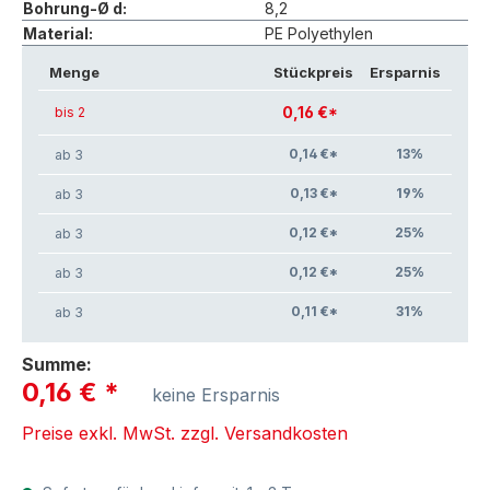
Bohrung-Ø d:
8,2
Material:
PE Polyethylen
Menge
Stückpreis
Ersparnis
0,16 €*
bis 2
0,14 €*
13
%
ab 3
0,13 €*
19
%
ab 3
0,12 €*
25
%
ab 3
0,12 €*
25
%
ab 3
0,11 €*
31
%
ab 3
Summe:
0,16 €
*
keine Ersparnis
Preise exkl. MwSt. zzgl. Versandkosten