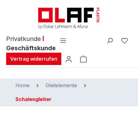
alt springen
Privatkunde
Geschäftskunde
Warenkorb enthält 0 
Vertrag widerrufen
Home
Gleitelemente
Schalengleiter
Bildergalerie überspringen