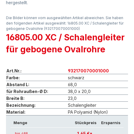
hergestellt.
Die Bilder können vom ausgewählten Artikel abweichen. Sie haben
den folgenden Artikel ausgewählt: 16805.00 XC / Schalengleiter für
gebogene Ovalrohre (932170070001000)
16805.00 XC / Schalengleiter
für gebogene Ovalrohre
Art.Nr.:
932170070001000
Farbe:
schwarz
Abstand L:
68,0
für Rohraußen-Ø D:
38,0 x 20,0
Breite B:
23,0
Bezeichnung:
Schalengleiter
Material:
PA Polyamid (Nylon)
Menge
Stückpreis
Ersparnis
1,65 €*
bis 499