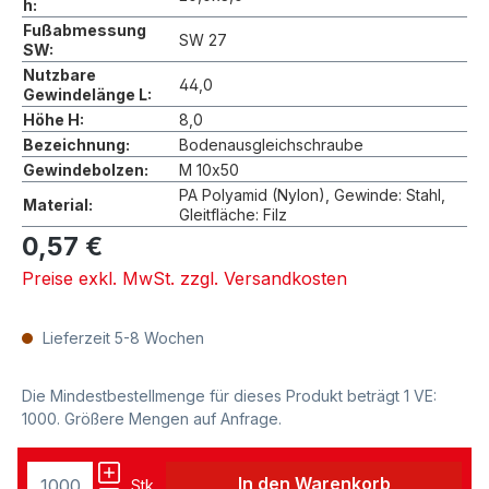
h:
Fußabmessung
SW 27
SW:
Nutzbare
44,0
Gewindelänge L:
Höhe H:
8,0
Bezeichnung:
Bodenausgleichschraube
Gewindebolzen:
M 10x50
PA Polyamid (Nylon), Gewinde: Stahl,
Material:
Gleitfläche: Filz
0,57 €
Preise exkl. MwSt. zzgl. Versandkosten
Lieferzeit 5-8 Wochen
Die Mindestbestellmenge für dieses Produkt beträgt 1 VE:
1000. Größere Mengen auf Anfrage.
In den Warenkorb
Stk.