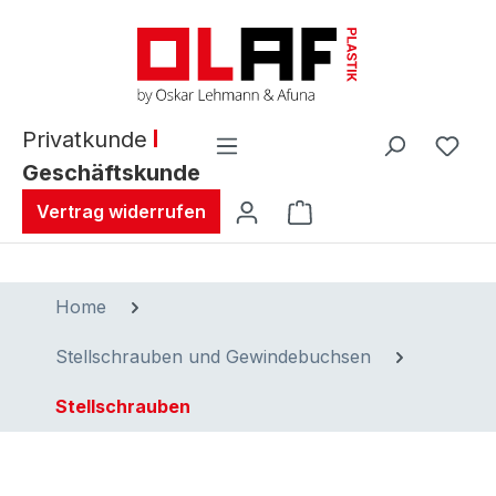
alt springen
Privatkunde
Geschäftskunde
Warenkorb enthält 0 
Vertrag widerrufen
Home
Stellschrauben und Gewindebuchsen
Stellschrauben
Bildergalerie überspringen