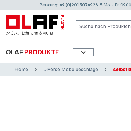
Beratung:
49 (0)201 5074926-5
Mo. - Fr. 09.00
springen
Zur Hauptnavigation springen
OLAF
PRODUKTE
Home
Diverse Möbelbeschläge
selbstk
Bildergalerie überspringen