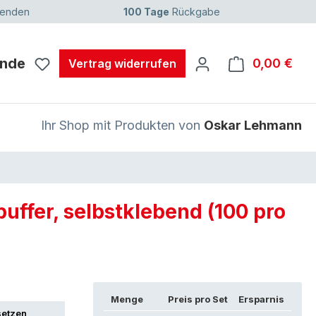
senden
100 Tage
Rückgabe
unde
0,00 €
Ware
Vertrag widerrufen
Ihr Shop mit Produkten von
Oskar Lehmann
puffer, selbstklebend (100 pro
Menge
Preis pro Set
Ersparnis
setzen