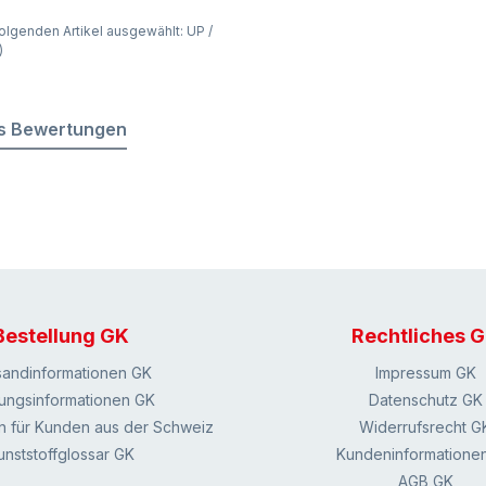
olgenden Artikel ausgewählt: UP /
)
s Bewertungen
Bestellung GK
Rechtliches 
sandinformationen GK
Impressum GK
ungsinformationen GK
Datenschutz GK
n für Kunden aus der Schweiz
Widerrufsrecht G
unststoffglossar GK
Kundeninformatione
AGB GK