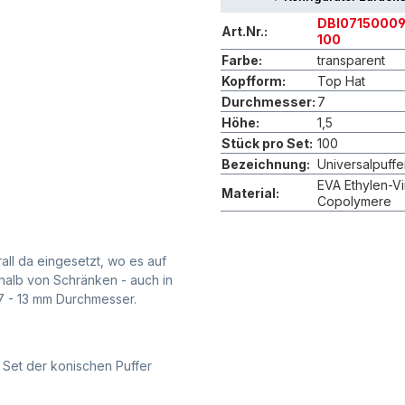
DBI0715000
Art.Nr.:
100
Farbe:
transparent
Kopfform:
Top Hat
Durchmesser:
7
Höhe:
1,5
Stück pro Set:
100
Bezeichnung:
Universalpuffer
EVA Ethylen-Vi
Material:
Copolymere
ll da eingesetzt, wo es auf
halb von Schränken - auch in
 7 - 13 mm Durchmesser.
n Set der konischen Puffer