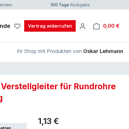
senden
100 Tage
Rückgabe
unde
0,00 €
Ware
Vertrag widerrufen
Ihr Shop mit Produkten von
Oskar Lehmann
 Verstellgleiter für Rundrohre
g
1,13 €
setzen