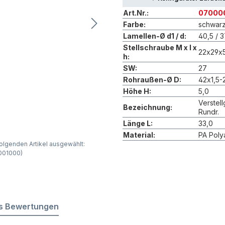
Art.Nr.:
07000
Farbe:
schwar
Lamellen-Ø d1 / d:
40,5 / 3
Stellschraube M x I x
22x29x
h:
SW:
27
Rohraußen-Ø D:
42x1,5-
Höhe H:
5,0
Verstellg
Bezeichnung:
Rundr.
Länge L:
33,0
Material:
PA Poly
olgenden Artikel ausgewählt:
0001000)
s Bewertungen