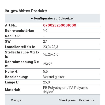
Ihr gewähltes Produkt:
<- Konfigurator zurücksetzen
Art.Nr.:
070025250001000
Rohrwandstärke:
1-2
Radius R:
-
SW:
27
Lamellenteil d x b:
23,3x23,3
Stellschraube M x l x
16x26x6,0
h:
Rohrabmessung D x
25x25
B:
Höhe H:
5,5
Bezeichnung:
Verstellgleiter
Länge L:
25,0
PE Polyethylen / PA Polyamid
Material:
(Nylon)
Menge
Stückpreis
Ersparnis