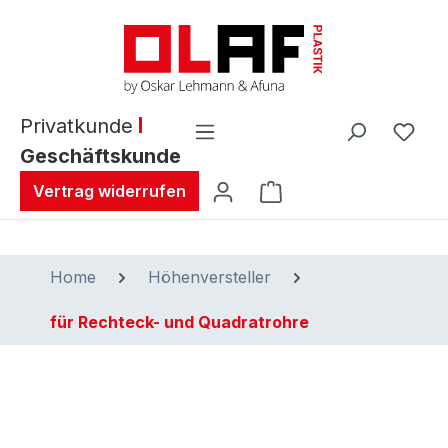
alt springen
Privatkunde
Geschäftskunde
Warenkorb enthält 0 
Vertrag widerrufen
Home
Höhenversteller
für Rechteck- und Quadratrohre
Bildergalerie überspringen