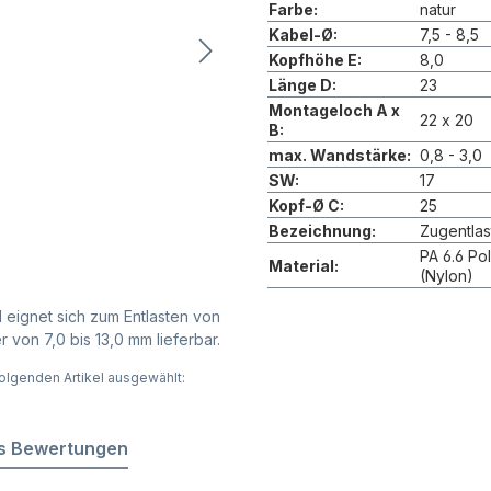
Farbe:
natur
Kabel-Ø:
7,5 - 8,5
Kopfhöhe E:
8,0
Länge D:
23
Montageloch A x
22 x 20
B:
max. Wandstärke:
0,8 - 3,0
SW:
17
Kopf-Ø C:
25
Bezeichnung:
Zugentla
PA 6.6 Po
Material:
(Nylon)
 eignet sich zum Entlasten von
 von 7,0 bis 13,0 mm lieferbar.
olgenden Artikel ausgewählt:
s Bewertungen