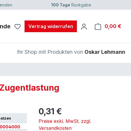
senden
100 Tage
Rückgabe
unde
0,00 €
Ware
Vertrag widerrufen
Ihr Shop mit Produkten von
Oskar Lehmann
 Zugentlastung
0,31 €
setzen
Preise exkl. MwSt. zzgl.
10004000
Versandkosten