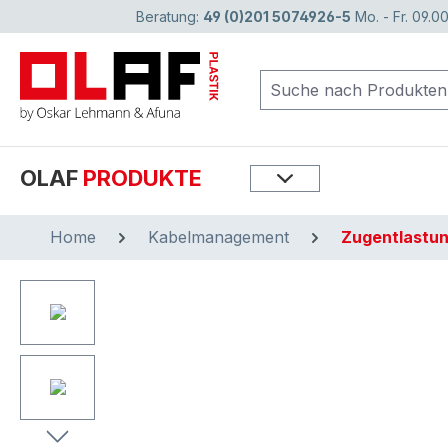
Beratung:
49 (0)201 5074926-5
Mo. - Fr. 09.00
springen
Zur Hauptnavigation springen
OLAF
PRODUKTE
Home
Kabelmanagement
Zugentlastu
Bildergalerie überspringen