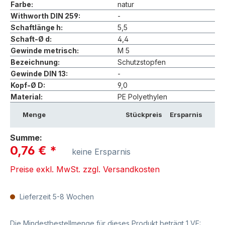
Farbe:
natur
Withworth DIN 259:
-
Schaftlänge h:
5,5
Schaft-Ø d:
4,4
Gewinde metrisch:
M 5
Bezeichnung:
Schutzstopfen
Gewinde DIN 13:
-
Kopf-Ø D:
9,0
Material:
PE Polyethylen
Menge
Stückpreis
Ersparnis
Summe:
0,76 €
*
keine Ersparnis
Preise exkl. MwSt. zzgl. Versandkosten
Lieferzeit 5-8 Wochen
Die Mindestbestellmenge für dieses Produkt beträgt 1 VE: