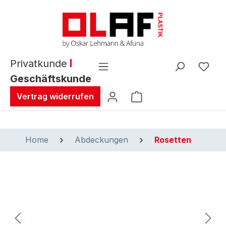
alt springen
Privatkunde
Geschäftskunde
Warenkorb enthält 0 
Vertrag widerrufen
Home
Abdeckungen
Rosetten
Bildergalerie überspringen