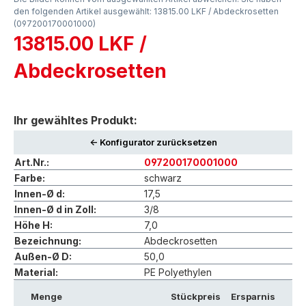
den folgenden Artikel ausgewählt: 13815.00 LKF / Abdeckrosetten
(097200170001000)
13815.00 LKF /
Abdeckrosetten
Ihr gewähltes Produkt:
<- Konfigurator zurücksetzen
Art.Nr.:
097200170001000
Farbe:
schwarz
Innen-Ø d:
17,5
Innen-Ø d in Zoll:
3/8
Höhe H:
7,0
Bezeichnung:
Abdeckrosetten
Außen-Ø D:
50,0
Material:
PE Polyethylen
Menge
Stückpreis
Ersparnis