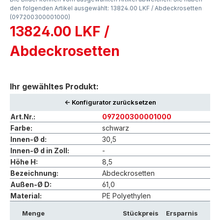
den folgenden Artikel ausgewählt: 13824.00 LKF / Abdeckrosetten
(097200300001000)
13824.00 LKF /
Abdeckrosetten
Ihr gewähltes Produkt:
<- Konfigurator zurücksetzen
Art.Nr.:
097200300001000
Farbe:
schwarz
Innen-Ø d:
30,5
Innen-Ø d in Zoll:
-
Höhe H:
8,5
Bezeichnung:
Abdeckrosetten
Außen-Ø D:
61,0
Material:
PE Polyethylen
Menge
Stückpreis
Ersparnis