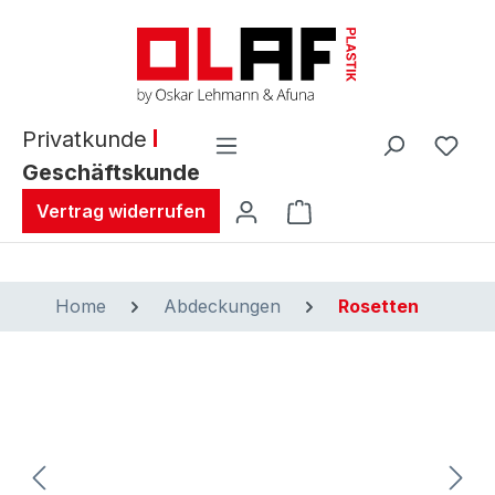
alt springen
Privatkunde
Geschäftskunde
Warenkorb enthält 0 
Vertrag widerrufen
Home
Abdeckungen
Rosetten
Bildergalerie überspringen