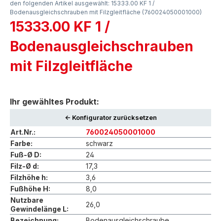
den folgenden Artikel ausgewählt: 15333.00 KF 1 /
Bodenausgleichschrauben mit Filzgleitfläche (760024050001000)
15333.00 KF 1 /
Bodenausgleichschrauben
mit Filzgleitfläche
Ihr gewähltes Produkt:
<- Konfigurator zurücksetzen
Art.Nr.:
760024050001000
Farbe:
schwarz
Fuß-Ø D:
24
Filz-Ø d:
17,3
Filzhöhe h:
3,6
Fußhöhe H:
8,0
Nutzbare
26,0
Gewindelänge L:
Bezeichnung:
Bodenausgleichschraube