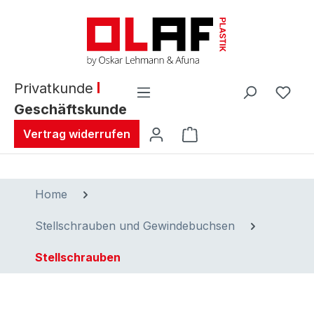
alt springen
Privatkunde
Geschäftskunde
Warenkorb enthält 0 
Vertrag widerrufen
Home
Stellschrauben und Gewindebuchsen
Stellschrauben
Bildergalerie überspringen