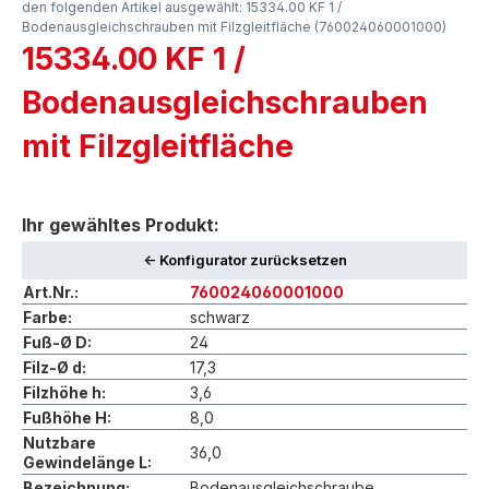
den folgenden Artikel ausgewählt: 15334.00 KF 1 /
Bodenausgleichschrauben mit Filzgleitfläche (760024060001000)
15334.00 KF 1 /
Bodenausgleichschrauben
mit Filzgleitfläche
Ihr gewähltes Produkt:
<- Konfigurator zurücksetzen
Art.Nr.:
760024060001000
Farbe:
schwarz
Fuß-Ø D:
24
Filz-Ø d:
17,3
Filzhöhe h:
3,6
Fußhöhe H:
8,0
Nutzbare
36,0
Gewindelänge L:
Bezeichnung:
Bodenausgleichschraube