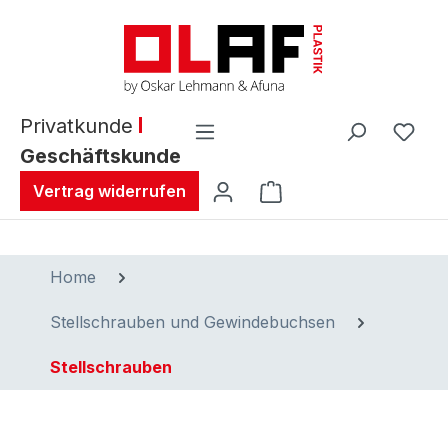
alt springen
Privatkunde
Geschäftskunde
Warenkorb enthält 0 
Vertrag widerrufen
Home
Stellschrauben und Gewindebuchsen
Stellschrauben
Bildergalerie überspringen