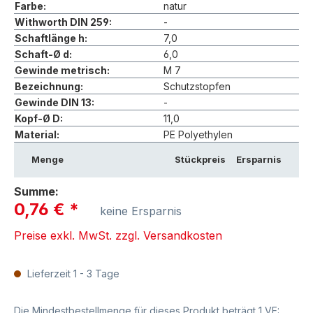
Farbe:
natur
Withworth DIN 259:
-
Schaftlänge h:
7,0
Schaft-Ø d:
6,0
Gewinde metrisch:
M 7
Bezeichnung:
Schutzstopfen
Gewinde DIN 13:
-
Kopf-Ø D:
11,0
Material:
PE Polyethylen
Menge
Stückpreis
Ersparnis
Summe:
0,76 €
*
keine Ersparnis
Preise exkl. MwSt. zzgl. Versandkosten
Lieferzeit 1 - 3 Tage
Die Mindestbestellmenge für dieses Produkt beträgt 1 VE: