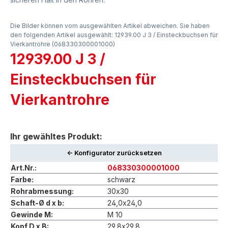
Die Bilder können vom ausgewählten Artikel abweichen. Sie haben
den folgenden Artikel ausgewählt: 12939.00 J 3 / Einsteckbuchsen für
Vierkantrohre (068330300001000)
12939.00 J 3 /
Einsteckbuchsen für
Vierkantrohre
Ihr gewähltes Produkt:
<- Konfigurator zurücksetzen
Art.Nr.:
068330300001000
Farbe:
schwarz
Rohrabmessung:
30x30
Schaft-Ø d x b:
24,0x24,0
Gewinde M:
M 10
Kopf D x B:
29,8x29,8