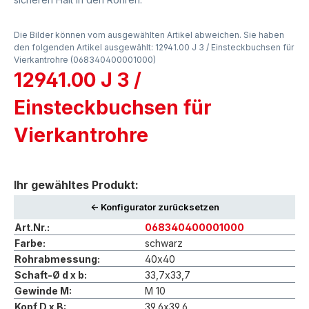
Die Bilder können vom ausgewählten Artikel abweichen. Sie haben
den folgenden Artikel ausgewählt: 12941.00 J 3 / Einsteckbuchsen für
Vierkantrohre (068340400001000)
12941.00 J 3 /
Einsteckbuchsen für
Vierkantrohre
Ihr gewähltes Produkt:
<- Konfigurator zurücksetzen
Art.Nr.:
068340400001000
Farbe:
schwarz
Rohrabmessung:
40x40
Schaft-Ø d x b:
33,7x33,7
Gewinde M:
M 10
Kopf D x B:
39,6x39,6