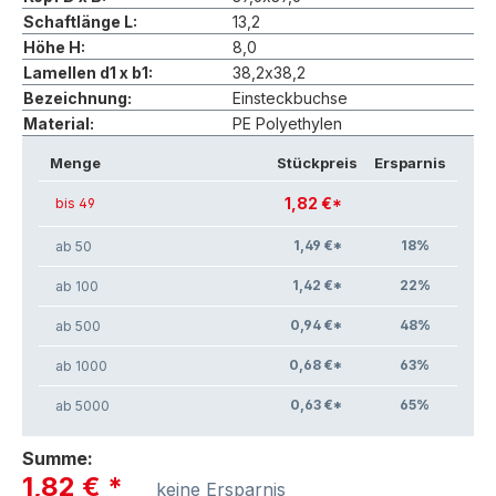
Schaftlänge L:
13,2
Höhe H:
8,0
Lamellen d1 x b1:
38,2x38,2
Bezeichnung:
Einsteckbuchse
Material:
PE Polyethylen
Menge
Stückpreis
Ersparnis
1,82 €*
bis 49
1,49 €*
18
%
ab 50
1,42 €*
22
%
ab 100
0,94 €*
48
%
ab 500
0,68 €*
63
%
ab 1000
0,63 €*
65
%
ab 5000
Summe:
1,82 €
*
keine Ersparnis