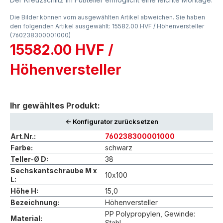
Die Bilder können vom ausgewählten Artikel abweichen. Sie haben
den folgenden Artikel ausgewählt: 15582.00 HVF / Höhenversteller
(760238300001000)
15582.00 HVF /
Höhenversteller
Ihr gewähltes Produkt:
<- Konfigurator zurücksetzen
Art.Nr.:
760238300001000
Farbe:
schwarz
Teller-Ø D:
38
Sechskantschraube M x
10x100
L:
Höhe H:
15,0
Bezeichnung:
Höhenversteller
PP Polypropylen, Gewinde:
Material:
Stahl