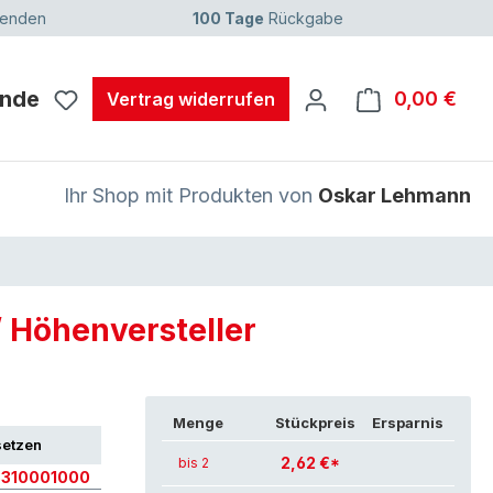
senden
100 Tage
Rückgabe
unde
0,00 €
Ware
Vertrag widerrufen
Ihr Shop mit Produkten von
Oskar Lehmann
 Höhenversteller
Menge
Stückpreis
Ersparnis
setzen
2,62 €*
bis 2
8310001000