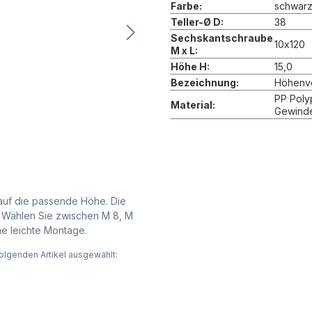
Farbe:
schwar
Teller-Ø D:
38
Sechskantschraube
10x120
M x L:
Höhe H:
15,0
Bezeichnung:
Höhenve
PP Poly
Material:
Gewinde
 auf die passende Höhe. Die
r. Wählen Sie zwischen M 8, M
ne leichte Montage.
olgenden Artikel ausgewählt: