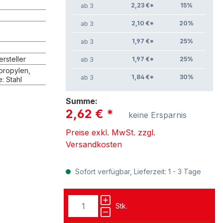
z
2,23 €*
15
%
ab 3
2,10 €*
20
%
ab 3
1,97 €*
25
%
ab 3
rsteller
1,97 €*
25
%
ab 3
propylen,
1,84 €*
30
%
ab 3
: Stahl
Summe:
2,62 €
*
keine Ersparnis
Preise exkl. MwSt. zzgl.
Versandkosten
Sofort verfügbar, Lieferzeit: 1 - 3 Tage
Stk.