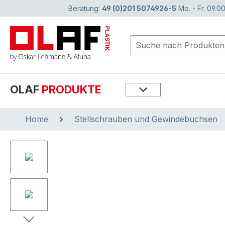
Beratung:
49 (0)201 5074926-5
Mo. - Fr. 09.00
springen
Zur Hauptnavigation springen
OLAF
PRODUKTE
Home
Stellschrauben und Gewindebuchsen
Bildergalerie überspringen