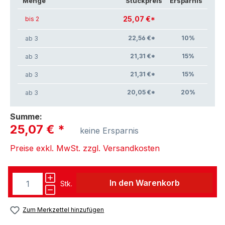
Menge
Stückpreis
Ersparnis
25,07 €*
bis 2
22,56 €*
10
%
ab 3
21,31 €*
15
%
ab 3
21,31 €*
15
%
ab 3
20,05 €*
20
%
ab 3
Summe:
25,07 €
*
keine Ersparnis
Preise exkl. MwSt. zzgl. Versandkosten
In den Warenkorb
Stk.
Zum Merkzettel hinzufügen