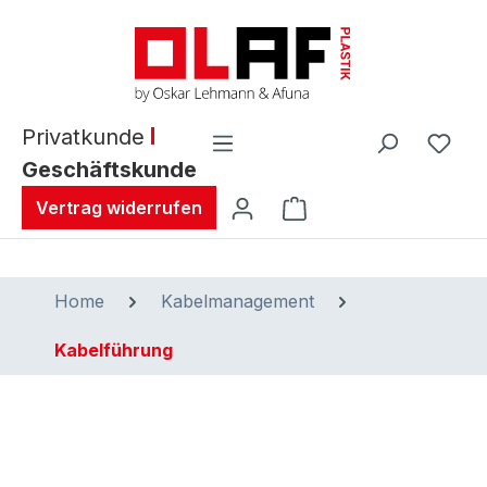
alt springen
Privatkunde
Geschäftskunde
Warenkorb enthält 0 
Vertrag widerrufen
Home
Kabelmanagement
Kabelführung
Bildergalerie überspringen