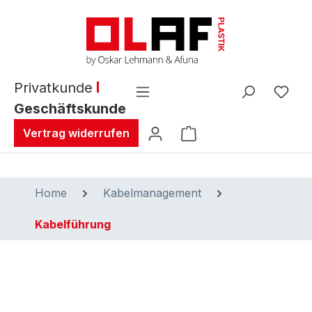
alt springen
Privatkunde
Geschäftskunde
Warenkorb enthält 0 
Vertrag widerrufen
Home
Kabelmanagement
Kabelführung
Bildergalerie überspringen