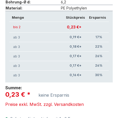
Bohrung-Ø d:
6,2
Material:
PE Polyethylen
Menge
Stückpreis
Ersparnis
0,23 €*
bis 2
0,19 €*
17
%
ab 3
0,18 €*
22
%
ab 3
0,17 €*
26
%
ab 3
0,17 €*
26
%
ab 3
0,16 €*
30
%
ab 3
Summe:
0,23 €
*
keine Ersparnis
Preise exkl. MwSt. zzgl. Versandkosten