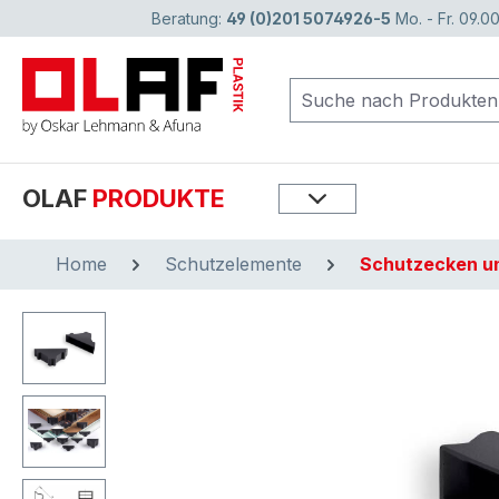
Beratung:
49 (0)201 5074926-5
Mo. - Fr. 09.00
springen
Zur Hauptnavigation springen
OLAF
PRODUKTE
Home
Schutzelemente
Schutzecken u
Bildergalerie überspringen