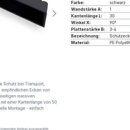
Farbe:
schwarz
Wandstärke A:
1
Kantenlänge L:
30
Winkel X:
90°
Plattenstärke B:
3-4
Bezeichnung:
Schutzec
Material:
PE Polyet
e Schutz bei Transport,
e empfindlichen Ecken von
iseitigen massiven
 mit einer Kantenlänge von 50
nelle Montage - einfach
olgenden Artikel ausgewählt: