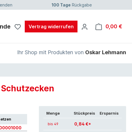
senden
100 Tage
Rückgabe
unde
0,00 €
Ware
Vertrag widerrufen
Ihr Shop mit Produkten von
Oskar Lehmann
/ Schutzecken
Menge
Stückpreis
Ersparnis
setzen
0,84 €*
bis 49
00001000