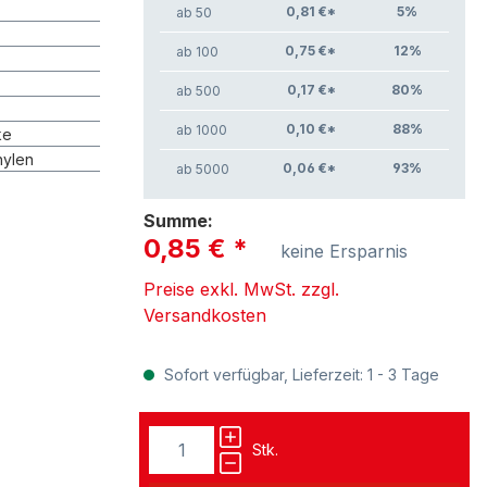
0,81 €*
5
%
ab 50
0,75 €*
12
%
ab 100
0,17 €*
80
%
ab 500
0,10 €*
88
%
ab 1000
ke
hylen
0,06 €*
93
%
ab 5000
Summe:
0,85 €
*
keine Ersparnis
Preise exkl. MwSt. zzgl.
Versandkosten
Sofort verfügbar, Lieferzeit: 1 - 3 Tage
Stk.