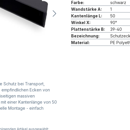
Farbe:
schwarz
Wandstärke A:
1
Kantenlänge L:
50
Winkel X:
90°
Plattenstärke B:
39-40
Bezeichnung:
Schutzec
Material:
PE Polyet
e Schutz bei Transport,
e empfindlichen Ecken von
iseitigen massiven
 mit einer Kantenlänge von 50
nelle Montage - einfach
olgenden Artikel ausgewählt: