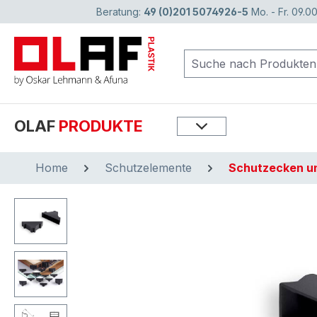
Beratung:
49 (0)201 5074926-5
Mo. - Fr. 09.00
springen
Zur Hauptnavigation springen
OLAF
PRODUKTE
Home
Schutzelemente
Schutzecken u
Bildergalerie überspringen