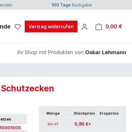
senden
100 Tage
Rückgabe
unde
0,00 €
Ware
Vertrag widerrufen
Ihr Shop mit Produkten von
Oskar Lehmann
/ Schutzecken
Menge
Stückpreis
Ersparnis
setzen
0,85 €*
bis 49
10001000