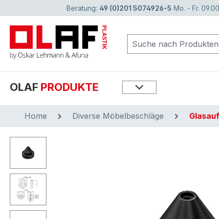
Beratung:
49 (0)201 5074926-5
Mo. - Fr. 09.00
springen
Zur Hauptnavigation springen
OLAF
PRODUKTE
Home
Diverse Möbelbeschläge
Glasauf
Bildergalerie überspringen