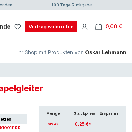
senden
100 Tage
Rückgabe
unde
0,00 €
Ware
Vertrag widerrufen
Ihr Shop mit Produkten von
Oskar Lehmann
apelgleiter
Menge
Stückpreis
Ersparnis
setzen
0,25 €*
bis 49
80001000