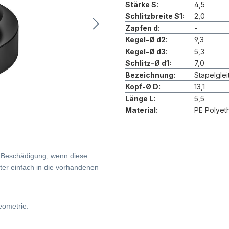
Stärke S:
4,5
Schlitzbreite S1:
2,0
Zapfen d:
-
Kegel-Ø d2:
9,3
Kegel-Ø d3:
5,3
Schlitz-Ø d1:
7,0
Bezeichnung:
Stapelglei
Kopf-Ø D:
13,1
Länge L:
5,5
Material:
PE Polyet
r Beschädigung, wenn diese
ter einfach in die vorhandenen
eometrie.