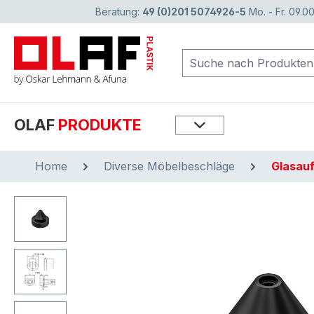
Beratung:
49 (0)201 5074926-5
Mo. - Fr. 09.00
springen
Zur Hauptnavigation springen
OLAF
PRODUKTE
Home
Diverse Möbelbeschläge
Glasauf
Bildergalerie überspringen