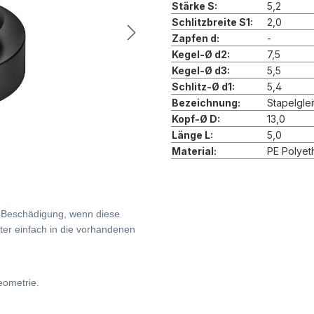
Stärke S:
5,2
Schlitzbreite S1:
2,0
Zapfen d:
-
Kegel-Ø d2:
7,5
Kegel-Ø d3:
5,5
Schlitz-Ø d1:
5,4
Bezeichnung:
Stapelglei
Kopf-Ø D:
13,0
Länge L:
5,0
Material:
PE Polyet
r Beschädigung, wenn diese
ter einfach in die vorhandenen
eometrie.