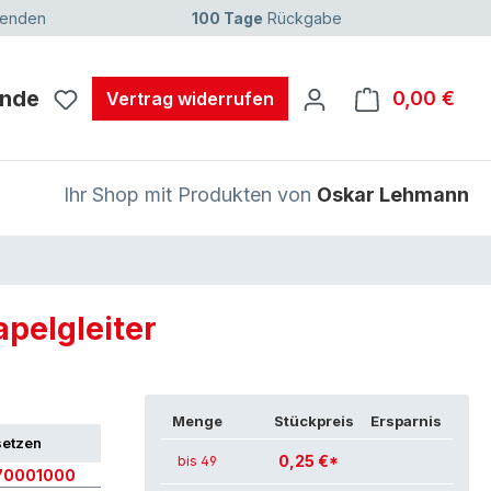
senden
100 Tage
Rückgabe
unde
0,00 €
Ware
Vertrag widerrufen
Ihr Shop mit Produkten von
Oskar Lehmann
apelgleiter
Menge
Stückpreis
Ersparnis
setzen
0,25 €*
bis 49
70001000