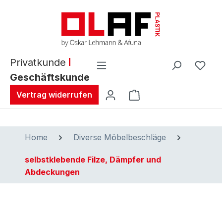
alt springen
Privatkunde
Geschäftskunde
Warenkorb enthält 0 
Vertrag widerrufen
Home
Diverse Möbelbeschläge
selbstklebende Filze, Dämpfer und
Abdeckungen
Bildergalerie überspringen