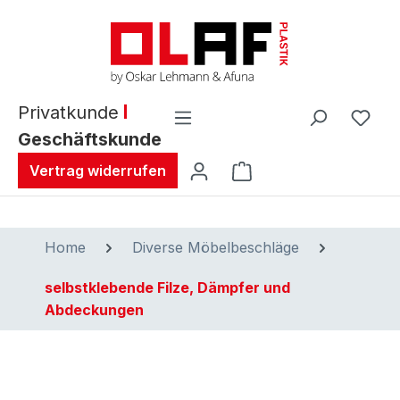
alt springen
Privatkunde
Geschäftskunde
Warenkorb enthält 0 
Vertrag widerrufen
Home
Diverse Möbelbeschläge
selbstklebende Filze, Dämpfer und
Abdeckungen
Bildergalerie überspringen