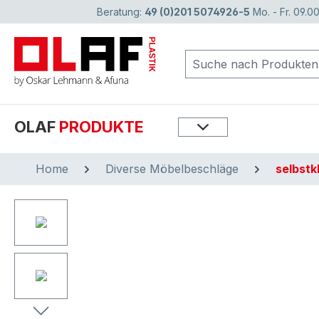
Beratung:
49 (0)201 5074926-5
Mo. - Fr. 09.00
springen
Zur Hauptnavigation springen
OLAF
PRODUKTE
Home
Diverse Möbelbeschläge
selbstk
Bildergalerie überspringen