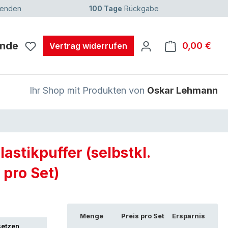
senden
100 Tage
Rückgabe
unde
0,00 €
Ware
Vertrag widerrufen
Ihr Shop mit Produkten von
Oskar Lehmann
stikpuffer (selbstkl.
 pro Set)
Menge
Preis pro Set
Ersparnis
setzen