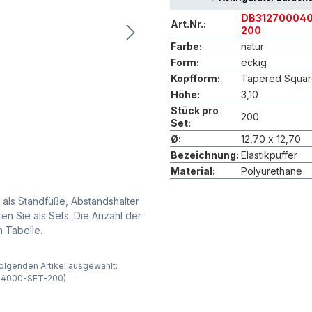
DB312700040
Art.Nr.:
200
Farbe:
natur
Form:
eckig
Kopfform:
Tapered Squa
Höhe:
3,10
Stück pro
200
Set:
Ø:
12,70 x 12,70
Bezeichnung:
Elastikpuffer
Material:
Polyurethane
 als Standfüße, Abstandshalter
ten Sie als Sets. Die Anzahl der
 Tabelle.
olgenden Artikel ausgewählt:
0004000-SET-200)