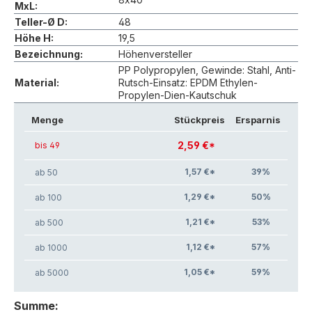
MxL:
Teller-Ø D:
48
Höhe H:
19,5
Bezeichnung:
Höhenversteller
PP Polypropylen, Gewinde: Stahl, Anti-
Material:
Rutsch-Einsatz: EPDM Ethylen-
Propylen-Dien-Kautschuk
Menge
Stückpreis
Ersparnis
2,59 €*
bis 49
1,57 €*
39
%
ab 50
1,29 €*
50
%
ab 100
1,21 €*
53
%
ab 500
1,12 €*
57
%
ab 1000
1,05 €*
59
%
ab 5000
Summe: