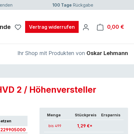
senden
100 Tage
Rückgabe
unde
0,00 €
Ware
Vertrag widerrufen
Ihr Shop mit Produkten von
Oskar Lehmann
HVD 2 / Höhenversteller
Menge
Stückpreis
Ersparnis
setzen
1,29 €*
bis 499
8229905000