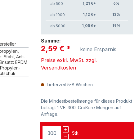
1,21 €*
6
%
ab 500
z
1,12 €*
13
%
ab 1000
1,05 €*
19
%
ab 5000
Summe:
rsteller
2,59 €
*
keine Ersparnis
propylen,
 Stahl, Anti-
Preise exkl. MwSt. zzgl.
Einsatz: EPDM
Versandkosten
-Propylen-
utschuk
Lieferzeit 5-8 Wochen
Die Mindestbestellmenge für dieses Produkt
beträgt 1 VE: 300. Größere Mengen auf
Anfrage.
Stk.