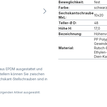
Beweglichkeit:
fest
Farbe:
schwar
Sechskantschraube
10x20
MxL:
Teller-Ø D:
48
Höhe H:
17,0
Bezeichnung:
Höhenve
PP Poly
Gewinde:
Material:
Rutsch-
Ethylen
Dien-Ka
 aus EPDM ausgestattet und
ltellern können Sie zwischen
chskant-Stellschrauben sind in
olgenden Artikel ausgewählt: