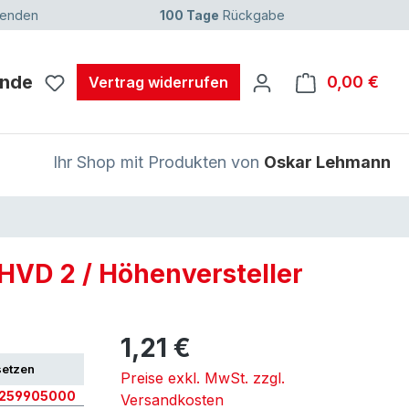
senden
100 Tage
Rückgabe
unde
0,00 €
Ware
Vertrag widerrufen
Ihr Shop mit Produkten von
Oskar Lehmann
HVD 2 / Höhenversteller
1,21 €
setzen
Preise exkl. MwSt. zzgl.
8259905000
Versandkosten