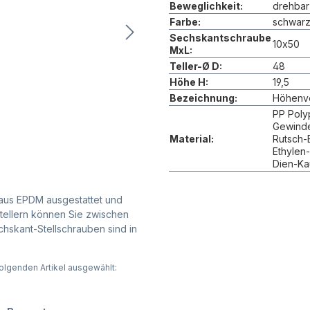
Beweglichkeit:
drehbar
Farbe:
schwar
Sechskantschraube
10x50
MxL:
Teller-Ø D:
48
Höhe H:
19,5
Bezeichnung:
Höhenve
PP Poly
Gewinde:
Material:
Rutsch-
Ethylen
Dien-Ka
 aus EPDM ausgestattet und
ltellern können Sie zwischen
chskant-Stellschrauben sind in
olgenden Artikel ausgewählt: