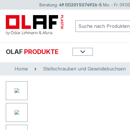
Beratung:
49 (0)201 5074926-5
Mo. - Fr. 09.00
springen
Zur Hauptnavigation springen
OLAF
PRODUKTE
Home
Stellschrauben und Gewindebuchsen
Bildergalerie überspringen