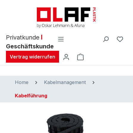
alt springen
Privatkunde
Geschäftskunde
Warenkorb enthält 0 
Vertrag widerrufen
Home
Kabelmanagement
Kabelführung
Bildergalerie überspringen