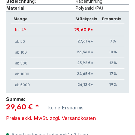
Bezeichnung:
Kabelführung
Material:
Polyamid (PA)
Menge
Stückpreis
Ersparnis
29,60 €*
bis 49
27,61 €*
7
%
ab 50
26,56 €*
10
%
ab 100
25,92 €*
12
%
ab 500
24,65 €*
17
%
ab 1000
24,12 €*
19
%
ab 5000
Summe:
29,60 €
*
keine Ersparnis
Preise exkl. MwSt. zzgl. Versandkosten
Sofort verfügbar, Lieferzeit: 1 - 3 Tage