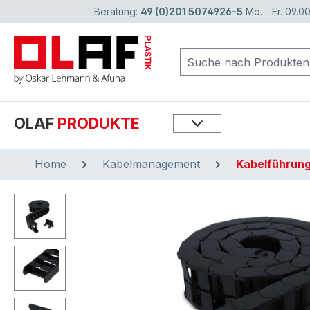
Beratung:
49 (0)201 5074926-5
Mo. - Fr. 09.00
springen
Zur Hauptnavigation springen
OLAF
PRODUKTE
Home
Kabelmanagement
Kabelführun
Bildergalerie überspringen