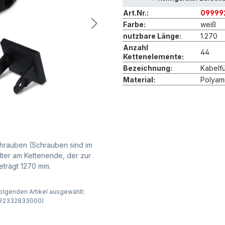
Art.Nr.:
09999
Farbe:
weiß
nutzbare Länge:
1.270
Anzahl
44
Kettenelemente:
Bezeichnung:
Kabelf
Material:
Polyam
hrauben (Schrauben sind im
lter am Kettenende, der zur
eträgt 1270 mm.
olgenden Artikel ausgewählt:
9992332833000)