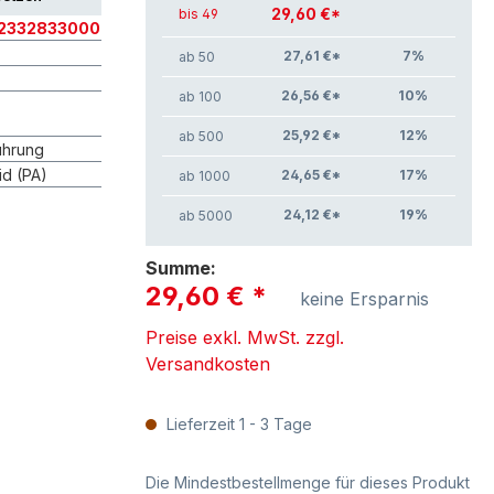
29,60 €*
bis 49
2332833000
27,61 €*
7
%
ab 50
26,56 €*
10
%
ab 100
25,92 €*
12
%
ab 500
ührung
id (PA)
24,65 €*
17
%
ab 1000
24,12 €*
19
%
ab 5000
Summe:
29,60 €
*
keine Ersparnis
Preise exkl. MwSt. zzgl.
Versandkosten
Lieferzeit 1 - 3 Tage
Die Mindestbestellmenge für dieses Produkt