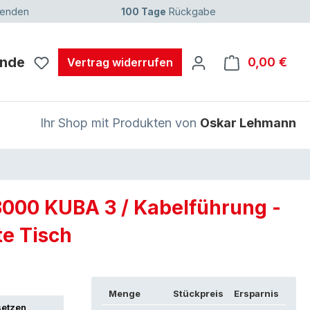
senden
100 Tage
Rückgabe
unde
0,00 €
Ware
Vertrag widerrufen
Ihr Shop mit Produkten von
Oskar Lehmann
00 KUBA 3 / Kabelführung -
e Tisch
Menge
Stückpreis
Ersparnis
setzen