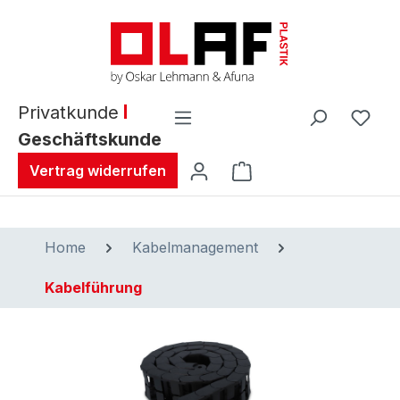
alt springen
Privatkunde
Geschäftskunde
Warenkorb enthält 0 
Vertrag widerrufen
Home
Kabelmanagement
Kabelführung
Bildergalerie überspringen