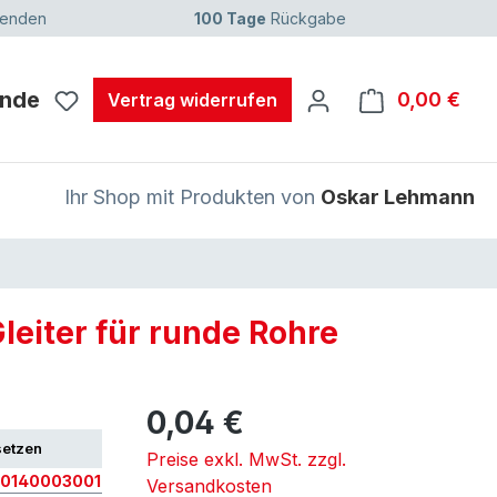
senden
100 Tage
Rückgabe
unde
0,00 €
Ware
Vertrag widerrufen
Ihr Shop mit Produkten von
Oskar Lehmann
Gleiter für runde Rohre
0,04 €
setzen
Preise exkl. MwSt. zzgl.
0140003001
Versandkosten