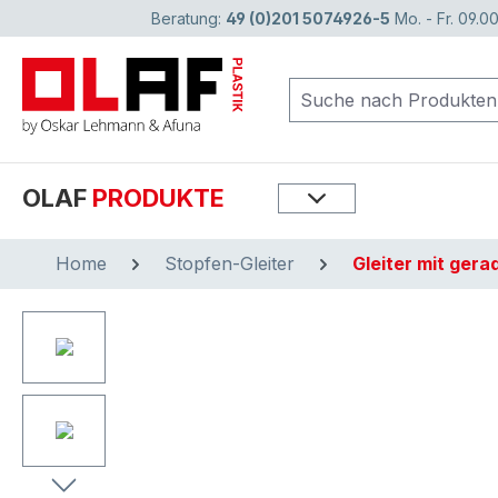
Beratung:
49 (0)201 5074926-5
Mo. - Fr. 09.00
springen
Zur Hauptnavigation springen
OLAF
PRODUKTE
Home
Stopfen-Gleiter
Gleiter mit ger
Bildergalerie überspringen