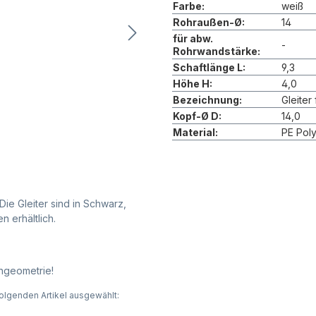
Farbe:
weiß
Rohraußen-Ø:
14
für abw.
-
Rohrwandstärke:
Schaftlänge L:
9,3
Höhe H:
4,0
Bezeichnung:
Gleiter 
Kopf-Ø D:
14,0
Material:
PE Pol
Die Gleiter sind in Schwarz,
 erhältlich.
ngeometrie!
olgenden Artikel ausgewählt: