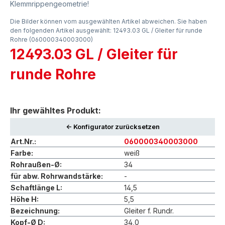
Klemmrippengeometrie!
Die Bilder können vom ausgewählten Artikel abweichen. Sie haben
den folgenden Artikel ausgewählt: 12493.03 GL / Gleiter für runde
Rohre (060000340003000)
12493.03 GL / Gleiter für
runde Rohre
Ihr gewähltes Produkt:
<- Konfigurator zurücksetzen
Art.Nr.:
060000340003000
Farbe:
weiß
Rohraußen-Ø:
34
für abw. Rohrwandstärke:
-
Schaftlänge L:
14,5
Höhe H:
5,5
Bezeichnung:
Gleiter f. Rundr.
Kopf-Ø D:
34,0