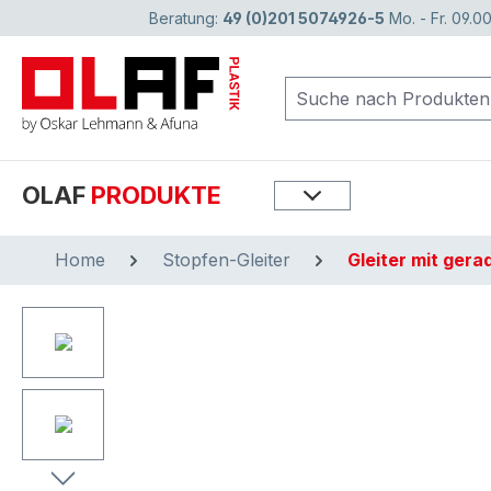
Beratung:
49 (0)201 5074926-5
Mo. - Fr. 09.00
springen
Zur Hauptnavigation springen
OLAF
PRODUKTE
Home
Stopfen-Gleiter
Gleiter mit ger
Bildergalerie überspringen