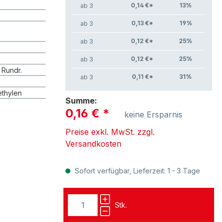
0,14 €*
13
%
ab 3
0,13 €*
19
%
ab 3
0,12 €*
25
%
ab 3
0,12 €*
25
%
ab 3
. Rundr.
0,11 €*
31
%
ab 3
ethylen
Summe:
0,16 €
*
keine Ersparnis
Preise exkl. MwSt. zzgl.
Versandkosten
Sofort verfügbar, Lieferzeit: 1 - 3 Tage
Stk.